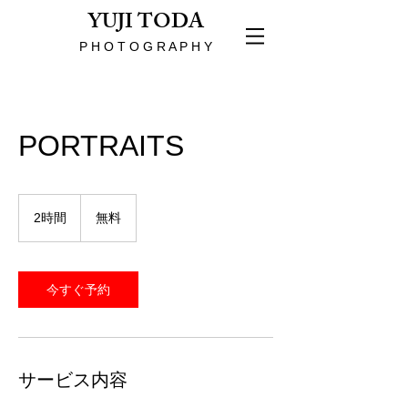
YUJI TODA
P H O T O G R A P H Y
PORTRAITS
無
料
2時間
2
無料
時
間
今すぐ予約
サービス内容